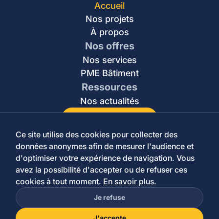
Accueil
Nos projets
À propos
Nos offres
Nos services
PME Bâtiment
Ressources
Nos actualités
Commencer mon projet
Ce site utilise des cookies pour collecter des
données anonymes afin de mesurer l'audience et
Gestion des cookies
d'optimiser votre expérience de navigation. Vous
Mentions légales
Politique de confidentialité
avez la possibilité d'accepter ou de refuser ces
cookies à tout moment.
En savoir plus.
© 2026
HUNNY
Je refuse
J'accepte